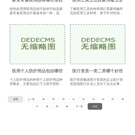
家里常备医用品有哪些东西
医用工具怎么在家消毒卫生
创伤处理类医用品创可贴创可贴是家
了解医用工具的种类我们需要明确常
庭常备医用品中最基本的一种，适用
见的医用工具种类，便于针对性地进
于小切伤、刮伤和轻微的皮肤损伤。
行消毒针具：包括注射器、针头等，
创可贴具有保护伤口、防止细菌感
用于注射和抽取液体。手术工具：如
染、保持伤口湿润的作用。使用时要
镊子、剪刀、钳子等，常用于简单的
确保
手
医用个人防护用品包括哪些
医疗资质一类二类哪个好些
个人防护用品的种类个人防护用品种
医疗资质概述医疗资质的定义医疗资
类繁多，主要包括以下几类手部防护
质是指医疗从业人员为了合法从事医
手部防护是防止感染传播的关键。常
疗活动，必须取得的资格认证。这些
见的手部防护用品包括手套：一次性
资质不仅包括医学知识和技能的证
手套（如乳胶手套、丁腈手套和聚乙
明，还涉及到法律法规的遵守、职业
首页
上一页
28
29
30
31
32
33
34
35
36
烯
道德
37
38
39
40
下一页
末页