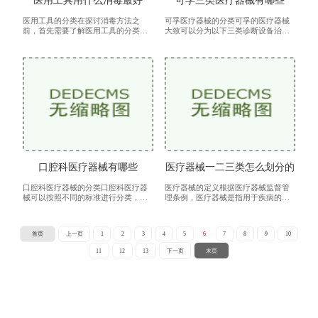
医用工具用什么消毒最好
可孚三类医疗器械有哪些
医用工具的分类在探讨消毒方法之
可孚医疗器械的分类可孚的医疗器械
前，首先需要了解医用工具的分类。
大致可以分为以下三类诊断设备治疗
根据使用性质和消毒需求，医用工具
设备辅助设备我们将逐一分析这三类
可分为三类高风险工具：包括手术器
医疗器械的具体产品和应用。诊断设
械、内窥镜等。这类工具直接接触无
备诊断设备是医疗器械的重要组成部
菌部
分
口腔科医疗器械有哪些
医疗器械一二三类怎么划分的
口腔科医疗器械的分类口腔科医疗器
医疗器械的定义根据医疗器械监督管
械可以按照不同的标准进行分类，主
理条例，医疗器械是指用于疾病的预
要分为以下几类诊断器械口腔镜：用
防、诊断、治疗、监护、缓解或改善
于检查牙齿和口腔内部情况，帮助医
生理功能的仪器、设备、器具、材料
生发现龋齿、牙周病等问题。探针：
及其配件等。这些器械在医疗活动中
首页
上一页
1
2
3
4
5
6
7
8
9
10
用
起
11
12
13
下一页
末页