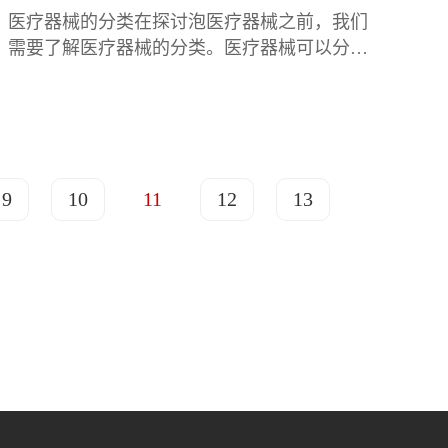
医疗器械的分类在探讨泡医疗器械之前，我们
需要了解医疗器械的分类。医疗器械可以分为
以下几类急救包：用于迅速恢复生命值，通常
包含绷带、止血剂等。注射器：能够快速补充
体
9
10
11
12
13