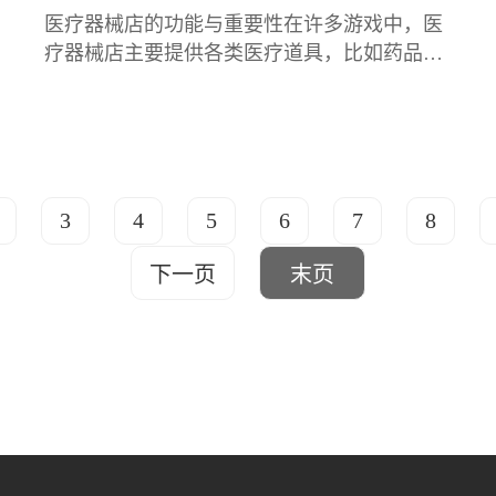
医疗器械店的功能与重要性在许多游戏中，医
疗器械店主要提供各类医疗道具，比如药品、
急救包、绷带、抗生素等。这些道具不仅能帮
助角色恢复生命值，还能在特定情境下提升角
色
3
4
5
6
7
8
下一页
末页