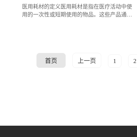
医用耗材的定义医用耗材是指在医疗活动中使
用的一次性或短期使用的物品。这些产品通常
不涉及重大医疗器械的使用，但在各种医疗操
作中至关重要。它们通常是以一次性使用为
主，
首页
上一页
1
2