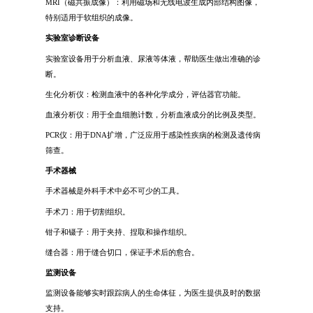
MRI（磁共振成像）：利用磁场和无线电波生成内部结构图像，
特别适用于软组织的成像。
实验室诊断设备
实验室设备用于分析血液、尿液等体液，帮助医生做出准确的诊
断。
生化分析仪：检测血液中的各种化学成分，评估器官功能。
血液分析仪：用于全血细胞计数，分析血液成分的比例及类型。
PCR仪：用于DNA扩增，广泛应用于感染性疾病的检测及遗传病
筛查。
手术器械
手术器械是外科手术中必不可少的工具。
手术刀：用于切割组织。
钳子和镊子：用于夹持、捏取和操作组织。
缝合器：用于缝合切口，保证手术后的愈合。
监测设备
监测设备能够实时跟踪病人的生命体征，为医生提供及时的数据
支持。