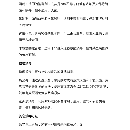
酒精：常用的消毒剂，尤其是70%乙醇，能够有效杀灭大部分细
菌和病毒，但不适用于灭菌。
氯制剂：如漂白粉和次氯酸钠，适用于表面消毒，但对某些材料
有腐蚀性。
过氧化氢：具有较强的氧化性，可以杀灭细菌、病毒和真菌，适
用于各种表面。
季铵盐类化合物：适用于非侵入性器械的消毒，但对某些病原体
的效果有限。
物理消毒
物理消毒主要包括热消毒和紫外线消毒。
热消毒：通过高温灭菌，常用的方式有蒸汽灭菌和干热灭菌。蒸
汽灭菌是最常见的方法，使用高压蒸汽在121°C或134°C下处理，
能够有效灭活绝大多数病原体。
紫外线消毒：利用紫外线的杀菌作用，适用于空气和表面的消
毒，但对阴影区域无效。
其它消毒方法
除了以上方法，还有一些新兴的消毒技术，如