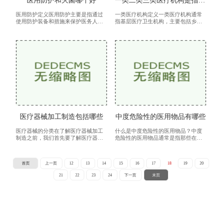
医用防护和灭菌哪个好
一类二类三类医疗机构是指什么
医用防护定义医用防护主要是指通过
一类医疗机构定义一类医疗机构通常
使用防护装备和措施来保护医务人员
指基层医疗卫生机构，主要包括乡镇
和患者免受病原体、化学物质或物理
卫生院、社区卫生服务中心和村卫生
伤害的影响。它包括个人防护装备
室等。它们的主要职责是为当地居民
（PPE）、环境控制和操作规范等。
提供基本医疗服务和公共卫生服务。
作用医
特
医疗器械加工制造包括哪些
中度危险性的医用物品有哪些
医疗器械的分类在了解医疗器械加工
什么是中度危险性的医用物品？中度
制造之前，我们首先要了解医疗器械
危险性的医用物品通常是指那些在使
的分类。根据功能和使用场合的不
用或处理过程中，可能导致一定程度
同，医疗器械可分为以下几类诊断器
的伤害、感染或其他不良反应的医疗
械：用于病症的检测和诊断，如血糖
器械或药品。这些物品的危险性虽然
首页
上一页
12
13
14
15
16
17
18
19
20
仪、
不
21
22
23
24
下一页
末页