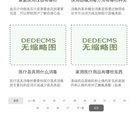
家庭医用仪器有哪些
医用器械消毒方法有哪些种类
血压计功能血压计是测量血压的重要
消毒的基本概念消毒是指通过物理或
仪器，可以帮助用户了解自身心血管
化学方法消灭或去除医疗器械表面上
健康状况。通过定期监测血压，用户
的病原微生物，以减少感染的风险。
可以及时发现高血压或低血压等问
消毒并不等同于灭菌，灭菌是指消除
题，进行相应的调整和治疗。使用方
所有微生物，包括细菌孢子。消毒的
法选
目
医疗器具用什么消毒
家用医疗用品有哪些东西
医疗器具消毒的重要性医疗器具消毒
基础药品退烧药和止痛药常见的退烧
的主要目的是消灭或减少器具表面及
药和止痛药有对乙酰氨基酚（如泰
其内部的病原微生物，包括细菌、病
诺）、布洛芬等。这些药物可以有效
毒和真菌等。有效的消毒能够防止交
缓解发热和轻度疼痛，例如头痛、牙
叉感染，保护患者免受二次伤害，特
痛等。选购建议确认药品的有效期。
首页
上一页
15
16
17
18
19
20
21
22
23
别
按照
24
25
26
27
下一页
末页