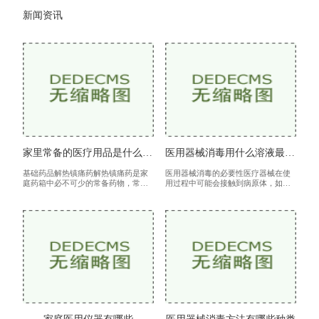
新闻资讯
家里常备的医疗用品是什么样的
医用器械消毒用什么溶液最佳效果
基础药品解热镇痛药解热镇痛药是家
医用器械消毒的必要性医疗器械在使
庭药箱中必不可少的常备药物，常见
用过程中可能会接触到病原体，如细
的有对乙酰氨基酚（泰诺）、布洛芬
菌、病毒和真菌等。如果不对器械进
等。这类药物主要用于缓解发热、头
行有效消毒，这些病原体可能通过器
痛、关节痛等症状。使用方法按照说
械传播，从而导致交叉感染，给患者
明
的